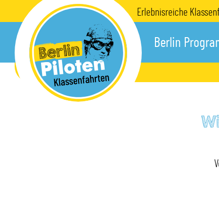
Direkt
Erlebnisreiche Klassen
zum
Inhalt
Berlin Progr
Wi
V